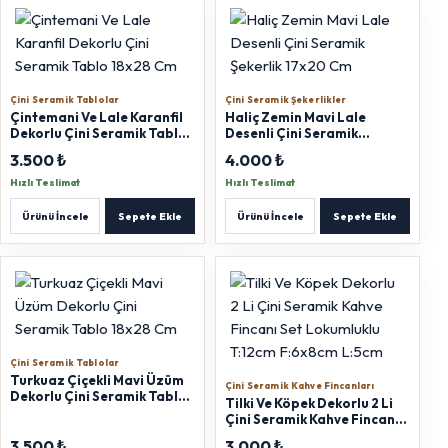
Çini Seramik Tablolar
Çini Seramik Şekerlikler
Çintemani Ve Lale Karanfil
Haliç Zemin Mavi Lale
Dekorlu Çini Seramik Tablo
Desenli Çini Seramik
18x28 Cm
Şekerlik 17x20 Cm
3.500 ₺
4.000 ₺
Hızlı Teslimat
Hızlı Teslimat
Ürünü İncele
Sepete Ekle
Ürünü İncele
Sepete Ekle
Çini Seramik Tablolar
Turkuaz Çiçekli Mavi Üzüm
Çini Seramik Kahve Fincanları
Dekorlu Çini Seramik Tablo
Tilki Ve Köpek Dekorlu 2 Li
18x28 Cm
Çini Seramik Kahve Fincanı
Set Lokumluklu T:12cm
3.500 ₺
3.000 ₺