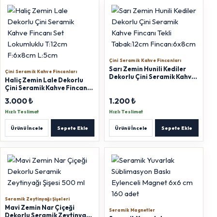
Çini Seramik Kahve Fincanları
Sarı Zemin Hunili Kediler
Çini Seramik Kahve Fincanları
Dekorlu Çini Seramik Kahve
Haliç Zemin Lale Dekorlu
Fincanı Tekli Tabak:12cm
Çini Seramik Kahve Fincanı
Fincan:6x8cm
Set Lokumluklu T:12cm
3.000 ₺
1.200 ₺
F:6x8cm L:5cm
Hızlı Teslimat
Hızlı Teslimat
Ürünü İncele
Sepete Ekle
Ürünü İncele
Sepete Ekle
Seramik Zeytinyağı Şişeleri
Mavi Zemin Nar Çiçeği
Seramik Magnetler
Dekorlu Seramik Zeytinyağı