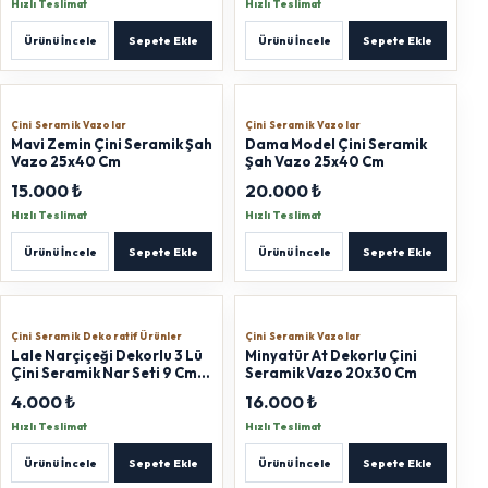
Hızlı Teslimat
Hızlı Teslimat
Ürünü İncele
Sepete Ekle
Ürünü İncele
Sepete Ekle
Çini Seramik Vazolar
Çini Seramik Vazolar
Mavi Zemin Çini Seramik Şah
Dama Model Çini Seramik
Vazo 25x40 Cm
Şah Vazo 25x40 Cm
15.000 ₺
20.000 ₺
Hızlı Teslimat
Hızlı Teslimat
Ürünü İncele
Sepete Ekle
Ürünü İncele
Sepete Ekle
Çini Seramik Dekoratif Ürünler
Çini Seramik Vazolar
Lale Narçiçeği Dekorlu 3 Lü
Minyatür At Dekorlu Çini
Çini Seramik Nar Seti 9 Cm
Seramik Vazo 20x30 Cm
12 Cm 15 Cm
4.000 ₺
16.000 ₺
Hızlı Teslimat
Hızlı Teslimat
Ürünü İncele
Sepete Ekle
Ürünü İncele
Sepete Ekle