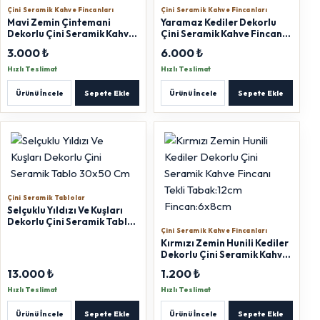
Çini Seramik Kahve Fincanları
Çini Seramik Kahve Fincanları
Mavi Zemin Çintemani
Yaramaz Kediler Dekorlu
Dekorlu Çini Seramik Kahve
Çini Seramik Kahve Fincanı
Fincanı Set Lokumluklu
Set Lokumluklu T:12cm
3.000 ₺
6.000 ₺
T:12cm F:6x8cm L:5cm
F:6x8cm L:5cm
Hızlı Teslimat
Hızlı Teslimat
Ürünü İncele
Sepete Ekle
Ürünü İncele
Sepete Ekle
Çini Seramik Tablolar
Selçuklu Yıldızı Ve Kuşları
Dekorlu Çini Seramik Tablo
Çini Seramik Kahve Fincanları
30x50 Cm
Kırmızı Zemin Hunili Kediler
Dekorlu Çini Seramik Kahve
Fincanı Tekli Tabak:12cm
13.000 ₺
1.200 ₺
Fincan:6x8cm
Hızlı Teslimat
Hızlı Teslimat
Ürünü İncele
Sepete Ekle
Ürünü İncele
Sepete Ekle