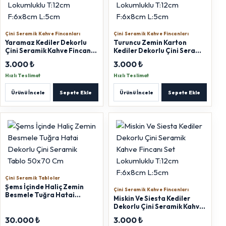
Çini Seramik Kahve Fincanları
Çini Seramik Kahve Fincanları
Yaramaz Kediler Dekorlu
Turuncu Zemin Karton
Çini Seramik Kahve Fincanı
Kediler Dekorlu Çini Seramik
Set Lokumluklu T:12cm
Kahve Fincanı Set
3.000 ₺
3.000 ₺
F:6x8cm L:5cm
Lokumluklu T:12cm F:6x8cm
L:5cm
Hızlı Teslimat
Hızlı Teslimat
Ürünü İncele
Sepete Ekle
Ürünü İncele
Sepete Ekle
Çini Seramik Tablolar
Şems İçinde Haliç Zemin
Çini Seramik Kahve Fincanları
Besmele Tuğra Hatai
Miskin Ve Siesta Kediler
Dekorlu Çini Seramik Tablo
Dekorlu Çini Seramik Kahve
50x70 Cm
Fincanı Set Lokumluklu
30.000 ₺
3.000 ₺
T:12cm F:6x8cm L:5cm