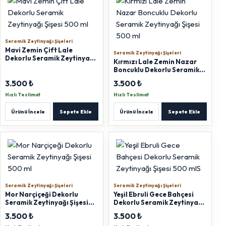
Seramik Zeytinyağı Şişeleri
Mavi Zemin Çift Lale
Seramik Zeytinyağı Şişeleri
Dekorlu Seramik Zeytinyağı
Kırmızı Lale Zemin Nazar
Şişesi 500 ml
Boncuklu Dekorlu Seramik
Zeytinyağı Şişesi 500 ml
3.500 ₺
3.500 ₺
Hızlı Teslimat
Hızlı Teslimat
Ürünü İncele
Sepete Ekle
Ürünü İncele
Sepete Ekle
Seramik Zeytinyağı Şişeleri
Seramik Zeytinyağı Şişeleri
Mor Narçiçeği Dekorlu
Yeşil Ebruli Gece Bahçesi
Seramik Zeytinyağı Şişesi
Dekorlu Seramik Zeytinyağı
500 ml
Şişesi 500 mlS
3.500 ₺
3.500 ₺