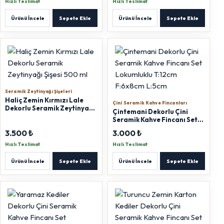
Hızlı Teslimat
Hızlı Teslimat
Ürünü İncele
Sepete Ekle
Ürünü İncele
Sepete Ekle
Seramik Zeytinyağı Şişeleri
Haliç Zemin Kırmızı Lale
Çini Seramik Kahve Fincanları
Dekorlu Seramik Zeytinyağı
Çintemani Dekorlu Çini
Şişesi 500 ml
Seramik Kahve Fincanı Set
Lokumluklu T:12cm F:6x8cm
3.500 ₺
3.000 ₺
L:5cm
Hızlı Teslimat
Hızlı Teslimat
Ürünü İncele
Sepete Ekle
Ürünü İncele
Sepete Ekle