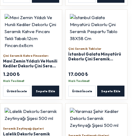
Çini Seramik Tablolar
İstanbul Galata Minyatürü
Çini Seramik Kahve Fincanları
Dekorlu Çini Seramik
Mavi Zemin Yıldızlı Ve Hunili
Paspartu Tablo 38X58 Cm
Kediler Dekorlu Çini Seramik
Kahve Fincanı Tekli
1.200 ₺
17.000 ₺
Tabak:12cm Fincan:6x8cm
Hızlı Teslimat
Hızlı Teslimat
Ürünü İncele
Sepete Ekle
Ürünü İncele
Sepete Ekle
Seramik Zeytinyağı Şişeleri
Lalelik Dekorlu Seramik
Seramik Zeytinyağı Şişeleri