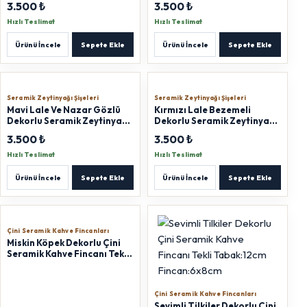
3.500 ₺
3.500 ₺
Hızlı Teslimat
Hızlı Teslimat
Ürünü İncele
Sepete Ekle
Ürünü İncele
Sepete Ekle
Seramik Zeytinyağı Şişeleri
Seramik Zeytinyağı Şişeleri
Mavi Lale Ve Nazar Gözlü
Kırmızı Lale Bezemeli
Dekorlu Seramik Zeytinyağı
Dekorlu Seramik Zeytinyağı
Şişesi 500 ml
Şişesi 500 ml
3.500 ₺
3.500 ₺
Hızlı Teslimat
Hızlı Teslimat
Ürünü İncele
Sepete Ekle
Ürünü İncele
Sepete Ekle
Çini Seramik Kahve Fincanları
Miskin Köpek Dekorlu Çini
Seramik Kahve Fincanı Tekli
Tabak:12cm Fincan:6x8cm
Çini Seramik Kahve Fincanları
Sevimli Tilkiler Dekorlu Çini