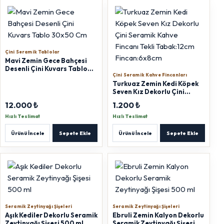
Çini Seramik Tablolar
Mavi Zemin Gece Bahçesi
Desenli Çini Kuvars Tablo
Çini Seramik Kahve Fincanları
30x50 Cm
Turkuaz Zemin Kedi Köpek
Seven Kız Dekorlu Çini
Seramik Kahve Fincanı Tekli
12.000 ₺
1.200 ₺
Tabak:12cm Fincan:6x8cm
Hızlı Teslimat
Hızlı Teslimat
Ürünü İncele
Sepete Ekle
Ürünü İncele
Sepete Ekle
Seramik Zeytinyağı Şişeleri
Seramik Zeytinyağı Şişeleri
Aşık Kediler Dekorlu Seramik
Ebruli Zemin Kalyon Dekorlu
Zeytinyağı Şişesi 500 ml
Seramik Zeytinyağı Şişesi