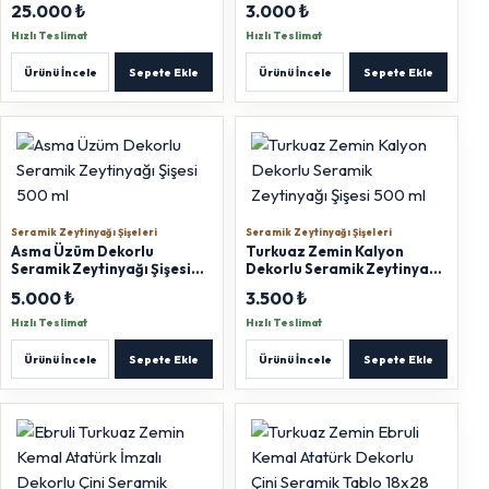
25.000 ₺
3.000 ₺
T:12cm F:6x8cm L:5cm
Hızlı Teslimat
Hızlı Teslimat
Ürünü İncele
Sepete Ekle
Ürünü İncele
Sepete Ekle
Seramik Zeytinyağı Şişeleri
Seramik Zeytinyağı Şişeleri
Asma Üzüm Dekorlu
Turkuaz Zemin Kalyon
Seramik Zeytinyağı Şişesi
Dekorlu Seramik Zeytinyağı
500 ml
Şişesi 500 ml
5.000 ₺
3.500 ₺
Hızlı Teslimat
Hızlı Teslimat
Ürünü İncele
Sepete Ekle
Ürünü İncele
Sepete Ekle