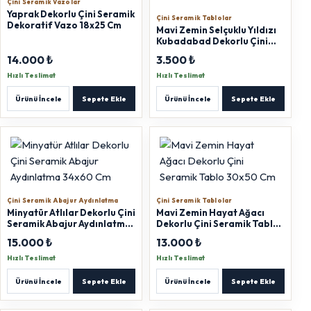
Çini Seramik Vazolar
Yaprak Dekorlu Çini Seramik
Çini Seramik Tablolar
Dekoratif Vazo 18x25 Cm
Mavi Zemin Selçuklu Yıldızı
Kubadabad Dekorlu Çini
Seramik Tablo 18x28 Cm
14.000 ₺
3.500 ₺
Hızlı Teslimat
Hızlı Teslimat
Ürünü İncele
Sepete Ekle
Ürünü İncele
Sepete Ekle
Çini Seramik Abajur Aydınlatma
Çini Seramik Tablolar
Minyatür Atlılar Dekorlu Çini
Mavi Zemin Hayat Ağacı
Seramik Abajur Aydınlatma
Dekorlu Çini Seramik Tablo
34x60 Cm
30x50 Cm
15.000 ₺
13.000 ₺
Hızlı Teslimat
Hızlı Teslimat
Ürünü İncele
Sepete Ekle
Ürünü İncele
Sepete Ekle