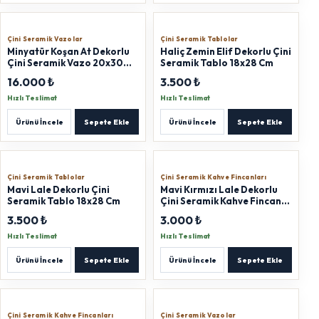
Çini Seramik Vazolar
Çini Seramik Tablolar
Minyatür Koşan At Dekorlu
Haliç Zemin Elif Dekorlu Çini
Çini Seramik Vazo 20x30
Seramik Tablo 18x28 Cm
Cm
16.000 ₺
3.500 ₺
Hızlı Teslimat
Hızlı Teslimat
Ürünü İncele
Sepete Ekle
Ürünü İncele
Sepete Ekle
Çini Seramik Tablolar
Çini Seramik Kahve Fincanları
Mavi Lale Dekorlu Çini
Mavi Kırmızı Lale Dekorlu
Seramik Tablo 18x28 Cm
Çini Seramik Kahve Fincanı
Set Lokumluklu T:12cm
3.500 ₺
3.000 ₺
F:6x8cm L:5cm
Hızlı Teslimat
Hızlı Teslimat
Ürünü İncele
Sepete Ekle
Ürünü İncele
Sepete Ekle
Çini Seramik Kahve Fincanları
Çini Seramik Vazolar