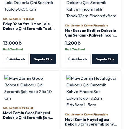
Çini Seramik Tablolar
Edep Yahu Yazılı Mor Lale
Çini Seramik Kahve Fincanları
Dekorlu Çini Seramik Tablo
Mor Korsan Kediler Dekorlu
30x50 Cm
Çini Seramik Kahve Fincanı
Tekli Tabak:12cm
13.000 ₺
1.200 ₺
Fincan:6x8cm
Hızlı Teslimat
Hızlı Teslimat
Ürünü İncele
Sepete Ekle
Ürünü İncele
Sepete Ekle
Çini Seramik Vazolar
Mavi Zemin Gece Bahçesi
Çini Seramik Kahve Fincanları
Dekorlu Çini Seramik Şah
Mavi Zemin Hayatağacı
Vazo 25x40 Cm
Dekorlu Çini Seramik Kahve
Fincanı Set Lokumluklu