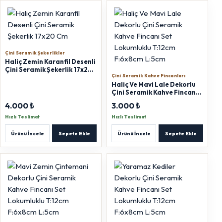
Çini Seramik Şekerlikler
Haliç Zemin Karanfil Desenli
Çini Seramik Şekerlik 17x20
Çini Seramik Kahve Fincanları
Cm
Haliç Ve Mavi Lale Dekorlu
Çini Seramik Kahve Fincanı
Set Lokumluklu T:12cm
4.000 ₺
3.000 ₺
F:6x8cm L:5cm
Hızlı Teslimat
Hızlı Teslimat
Ürünü İncele
Sepete Ekle
Ürünü İncele
Sepete Ekle