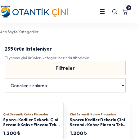
0
/
Ana Sayfa
Kategoriler
235
ürün listeleniyor
El yapımı çini ürünleri kategori bazında filtreleyin
Filtreler
Çini Seramik Kahve Fincanları
Çini Seramik Kahve Fincanları
Sporcu Kediler Dekorlu Çini
Sporcu Kediler Dekorlu Çini
Seramik Kahve Fincanı Tekli
Seramik Kahve Fincanı Tekli
Tabak:12cm Fincan:6x8cm
Tabak:12cm Fincan:6x8cm
1.200 ₺
1.200 ₺
Kopya Kopya