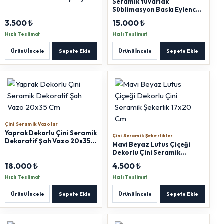
Seramik Yuvarlak
Şişesi 500 ml
Süblimasyon Baskı Eylenceli
Magnet 6x6 cm 160 adet
3.500 ₺
15.000 ₺
Hızlı Teslimat
Hızlı Teslimat
Ürünü İncele
Sepete Ekle
Ürünü İncele
Sepete Ekle
Çini Seramik Vazolar
Yaprak Dekorlu Çini Seramik
Çini Seramik Şekerlikler
Dekoratif Şah Vazo 20x35
Mavi Beyaz Lutus Çiçeği
Cm
Dekorlu Çini Seramik
Şekerlik 17x20 Cm
18.000 ₺
4.500 ₺
Hızlı Teslimat
Hızlı Teslimat
Ürünü İncele
Sepete Ekle
Ürünü İncele
Sepete Ekle