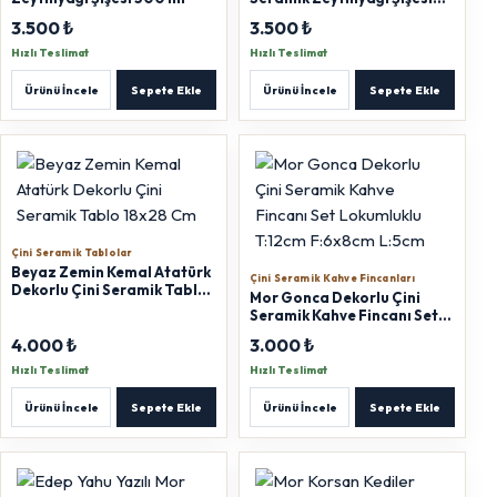
500 ml
3.500 ₺
3.500 ₺
Hızlı Teslimat
Hızlı Teslimat
Ürünü İncele
Sepete Ekle
Ürünü İncele
Sepete Ekle
Çini Seramik Tablolar
Beyaz Zemin Kemal Atatürk
Çini Seramik Kahve Fincanları
Dekorlu Çini Seramik Tablo
Mor Gonca Dekorlu Çini
18x28 Cm
Seramik Kahve Fincanı Set
Lokumluklu T:12cm F:6x8cm
4.000 ₺
3.000 ₺
L:5cm
Hızlı Teslimat
Hızlı Teslimat
Ürünü İncele
Sepete Ekle
Ürünü İncele
Sepete Ekle