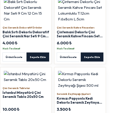
Çini Seramik Dekoratif Ürünler
Çini Seramik Kahve Fincanları
Balık Sırtı Dekorlu Dekoratif
Çintemani Dekorlu Çini
Çini Seramik Nar Seti 9 Cm
Seramik Kahve Fincanı Set
12 Cm 15 Cm
Lokumluklu T:12cm F:6x8cm
4.000 ₺
6.000 ₺
L:5cm
Hızlı Teslimat
Hızlı Teslimat
Ürünü İncele
Sepete Ekle
Ürünü İncele
Sepete Ekle
Çini Seramik Tablolar
İstanbul Minyatürü Çini
Seramik Zeytinyağı Şişeleri
Seramik Tablo 20x50 Cm
Kırmızı Papyonlu Kedi
Dekorlu Seramik Zeytinyağı
Şişesi 500 ml
10.000 ₺
3.500 ₺