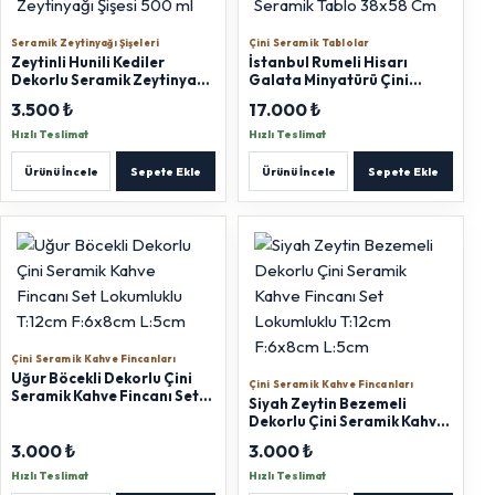
Seramik Zeytinyağı Şişeleri
Çini Seramik Tablolar
Zeytinli Hunili Kediler
İstanbul Rumeli Hisarı
Dekorlu Seramik Zeytinyağı
Galata Minyatürü Çini
Şişesi 500 ml
Seramik Tablo 38x58 Cm
3.500 ₺
17.000 ₺
Hızlı Teslimat
Hızlı Teslimat
Ürünü İncele
Sepete Ekle
Ürünü İncele
Sepete Ekle
Çini Seramik Kahve Fincanları
Uğur Böcekli Dekorlu Çini
Çini Seramik Kahve Fincanları
Seramik Kahve Fincanı Set
Siyah Zeytin Bezemeli
Lokumluklu T:12cm F:6x8cm
Dekorlu Çini Seramik Kahve
L:5cm
Fincanı Set Lokumluklu
3.000 ₺
3.000 ₺
T:12cm F:6x8cm L:5cm
Hızlı Teslimat
Hızlı Teslimat