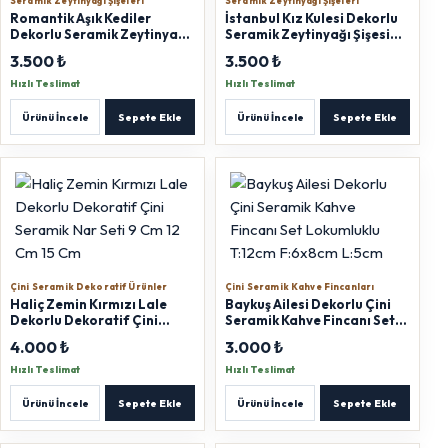
Seramik Zeytinyağı Şişeleri
Seramik Zeytinyağı Şişeleri
Romantik Aşık Kediler
İstanbul Kız Kulesi Dekorlu
Dekorlu Seramik Zeytinyağı
Seramik Zeytinyağı Şişesi
Şişesi 500 ml
500 ml
3.500 ₺
3.500 ₺
Hızlı Teslimat
Hızlı Teslimat
Ürünü İncele
Sepete Ekle
Ürünü İncele
Sepete Ekle
Çini Seramik Dekoratif Ürünler
Çini Seramik Kahve Fincanları
Haliç Zemin Kırmızı Lale
Baykuş Ailesi Dekorlu Çini
Dekorlu Dekoratif Çini
Seramik Kahve Fincanı Set
Seramik Nar Seti 9 Cm 12 Cm
Lokumluklu T:12cm F:6x8cm
4.000 ₺
3.000 ₺
15 Cm
L:5cm
Hızlı Teslimat
Hızlı Teslimat
Ürünü İncele
Sepete Ekle
Ürünü İncele
Sepete Ekle