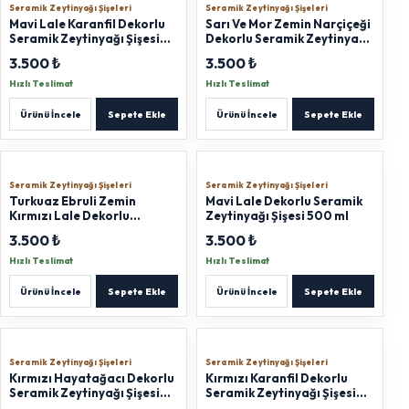
Seramik Zeytinyağı Şişeleri
Seramik Zeytinyağı Şişeleri
Mavi Lale Karanfil Dekorlu
Sarı Ve Mor Zemin Narçiçeği
Seramik Zeytinyağı Şişesi
Dekorlu Seramik Zeytinyağı
500 ml
Şişesi 500 ml
3.500 ₺
3.500 ₺
Hızlı Teslimat
Hızlı Teslimat
Ürünü İncele
Sepete Ekle
Ürünü İncele
Sepete Ekle
Seramik Zeytinyağı Şişeleri
Seramik Zeytinyağı Şişeleri
Turkuaz Ebruli Zemin
Mavi Lale Dekorlu Seramik
Kırmızı Lale Dekorlu
Zeytinyağı Şişesi 500 ml
Seramik Zeytinyağı Şişesi
3.500 ₺
3.500 ₺
500 ml
Hızlı Teslimat
Hızlı Teslimat
Ürünü İncele
Sepete Ekle
Ürünü İncele
Sepete Ekle
Seramik Zeytinyağı Şişeleri
Seramik Zeytinyağı Şişeleri
Kırmızı Hayatağacı Dekorlu
Kırmızı Karanfil Dekorlu
Seramik Zeytinyağı Şişesi
Seramik Zeytinyağı Şişesi
500 ml
500 ml