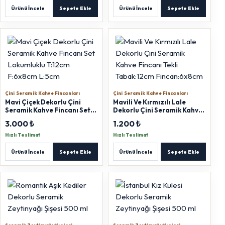
Ürünü İncele
Sepete Ekle
Ürünü İncele
Sepete Ekle
Çini Seramik Kahve Fincanları
Çini Seramik Kahve Fincanları
Mavi Çiçek Dekorlu Çini
Mavili Ve Kırmızılı Lale
Seramik Kahve Fincanı Set
Dekorlu Çini Seramik Kahve
Lokumluklu T:12cm F:6x8cm
Fincanı Tekli Tabak:12cm
3.000 ₺
1.200 ₺
L:5cm
Fincan:6x8cm
Hızlı Teslimat
Hızlı Teslimat
Ürünü İncele
Sepete Ekle
Ürünü İncele
Sepete Ekle