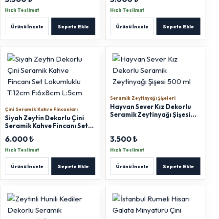
F:6x8cm L:5cm
Hızlı Teslimat
Hızlı Teslimat
Ürünü İncele
Sepete Ekle
Ürünü İncele
Sepete Ekle
Seramik Zeytinyağı Şişeleri
Hayvan Sever Kız Dekorlu
Çini Seramik Kahve Fincanları
Seramik Zeytinyağı Şişesi
Siyah Zeytin Dekorlu Çini
500 ml
Seramik Kahve Fincanı Set
Lokumluklu T:12cm F:6x8cm
6.000 ₺
3.500 ₺
L:5cm
Hızlı Teslimat
Hızlı Teslimat
Ürünü İncele
Sepete Ekle
Ürünü İncele
Sepete Ekle