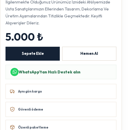
İlgilenmekte Olduğunuz Ürünümüz İznideki Atölyemizde
Usta Sanatçılarımızın Ellerinden Tasarım, Dekorlama Ve
Üretim Aşamalarından Titizlikle Geçmektedir. Keyifli
Alışverişler Dileriz.
5.000 ₺
Sepete Ekle
Hemen Al
WhatsApp'tan Hızlı Destek alın
Aynı gün kargo
Güvenli ödeme
Özenli paketleme