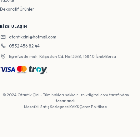
Dekoratif Ürünler
BIZE ULAŞIN
otantikcini@hotmail.com
0532 456 82 44
Eşrefzade mah. Kılıçaslan Cd. No:133/B, 16840 İznik/Bursa
© 2024 Otantik Çini - Tüm hakları saklıdır.
iznikdigital.com
tarafından
tasarlandı.
Mesafeli Satış Sözleşmesi
KVKK
Çerez Politikası